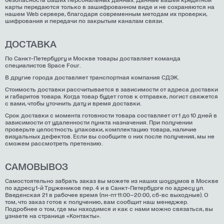
безопасность Ваших персональных данных. Данные вашей кредитной
карты передаются только в зашифрованном виде и не сохраняются на
нашем Web сервере, благодаря современным методам их проверки,
шифрования и передачи по закрытым каналам связи.
ДОСТАВКА
По Санкт-Петербургу и Москве товары доставляет команда
специалистов Space Four.
В другие города доставляет транспортная компания СДЭК.
Стоимость доставки рассчитывается в зависимости от адреса доставки
и габаритов товара. Когда товар будет готов к отправке, логист свяжется
с вами, чтобы уточнить дату и время доставки.
Срок доставки с момента готовности товара составляет от 1 до 10 дней в
зависимости от удаленности пункта назначения. При получении
проверьте целостность упаковки, комплектацию товара, наличие
визуальных дефектов. Если вы сообщите о них после получения, мы не
сможем рассмотреть претензию.
САМОВЫВОЗ
Самостоятельно забрать заказ вы можете из наших шоурумов в Москве
по адресу 1-й Тружеников пер. 4 и в Санкт-Петербурге по адресу ул.
Введенская 21 в рабочее время (пн-пт 11:00–20:00, сб-вс выходные). О
том, что заказ готов к получению, вам сообщит наш менеджер.
Подробнее о том, где мы находимся и как с нами можно связаться, вы
узнаете на странице «Контакты».