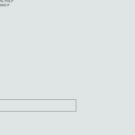
ть PULP
 000 Р