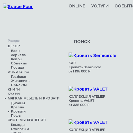
ONLINE
УСЛУГИ
СОБЫТ
Раздел
ПОИСК
ДЕКОР
Вазы
Зеркала
Ковры
KAR
Объекты
Кровать Semicircle
Посуда
от 1 135 000 Р
ИСКУССТВО
Графика
Живопись
Объекты
КНИГИ
КУХНИ
КОЛЛЕКЦИЯ ATELIER
МЯГКАЯ МЕБЕЛЬ И КРОВАТИ
Кровать VALET
Диваны
от 335 000 Р
Кресла
Кровати
Пуфы
СИСТЕМЫ ХРАНЕНИЯ
Комоды
Стеллажи
КОЛЛЕКЦИЯ ATELIER